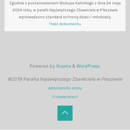
Zgodnie z postanowieniem Biskupa Kaliskiego z dnia 24 maja
2024 roku, w parafii Najświętszego Zbawiciela w Pleszewie
wprowadzono standard ochrony dzieci i młodzieży.
Treść dokumentu
Powered by
Roseta
&
WordPress
.
©2019 Parafia Najświętszego Zbawiciela w Pleszewie
Administrator strony
O ciasteczkach
Back