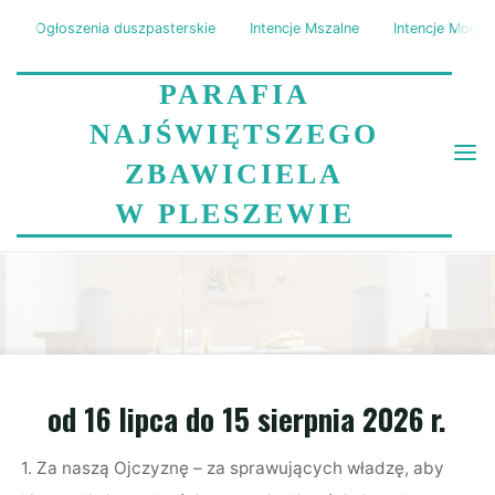
Skip
Ogłoszenia duszpasterskie
Intencje Mszalne
Intencje Modli
to
content
PARAFIA
NAJŚWIĘTSZEGO
ZBAWICIELA
INTENCJE MODLITWY
W PLESZEWIE
RÓŻAŃCOWEJ
Home
Intencje Modlitwy Różańcowej
od 16 lipca do 15 sierpnia 2026 r.
1. Za naszą Ojczyznę – za sprawujących władzę, aby