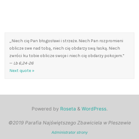
„Niech cię Pan błogosławi i strzeże. Niech Pan rozpromieni
oblicze swe nad tobą, niech cię obdarzy swą łaską. Niech
zwróci ku tobie oblicze swoje i niech cię obdarzy pokojem.”
—
Lb 6,24-26
Next quote »
Powered by
Roseta
&
WordPress
.
©2019 Parafia Najświętszego Zbawiciela w Pleszewie
Administrator strony