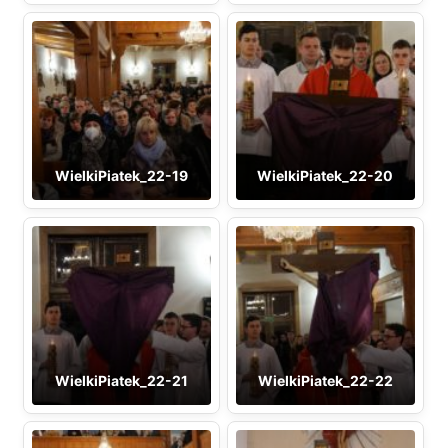
WielkiPiatek_22-19
WielkiPiatek_22-20
WielkiPiatek_22-21
WielkiPiatek_22-22