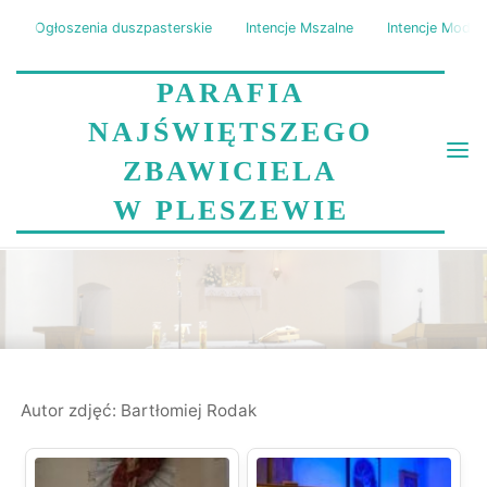
Skip
Ogłoszenia duszpasterskie
Intencje Mszalne
Intencje Modli
to
content
PARAFIA
NAJŚWIĘTSZEGO
ZBAWICIELA
W PLESZEWIE
WIELKI PIĄTEK
Home
Wydarzenia
Wielki Piątek
Autor zdjęć: Bartłomiej Rodak