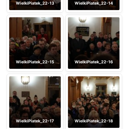
WielkiPiatek_22-13
WielkiPiatek_22-14
WielkiPiatek_22-15
WielkiPiatek_22-16
WielkiPiatek_22-17
WielkiPiatek_22-18