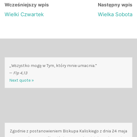
Wcześniejszy wpis
Następny wpis
Wielki Czwartek
Wielka Sobota
„Wszystko mogę w Tym, który mnie umacnia.”
—
Flp 4,13
Next quote »
Zgodnie z postanowieniem Biskupa Kaliskiego z dnia 24 maja