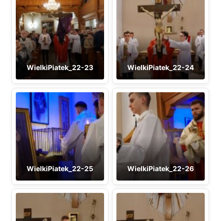
WielkiPiatek_22-23
WielkiPiatek_22-24
WielkiPiatek_22-25
WielkiPiatek_22-26