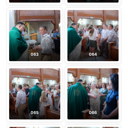
063
064
065
066