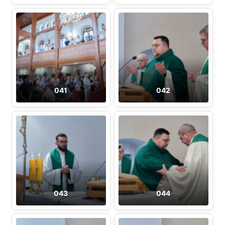
041
042
043
044