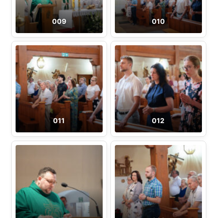
009
010
011
012