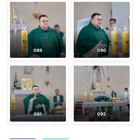
089
090
091
092