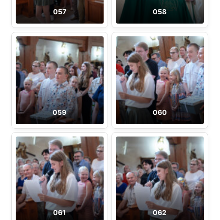
057
058
059
060
061
062