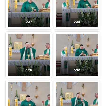
027
028
029
030