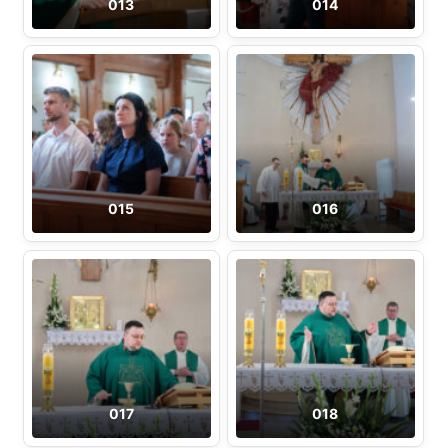
013
014
015
016
017
018