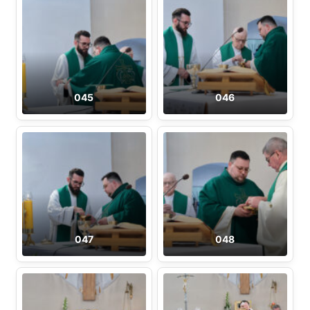
045
046
047
048