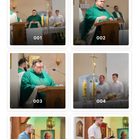
001
002
003
004