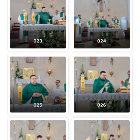
023
024
025
026