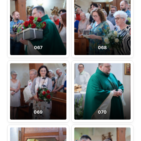
067
068
069
070