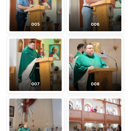
005
006
007
008