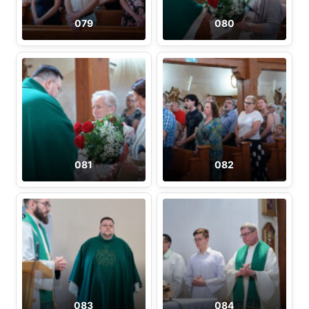
079
080
081
082
083
084