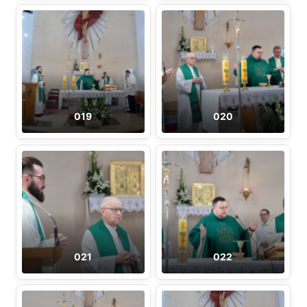
019
020
021
022