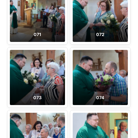
071
072
073
074