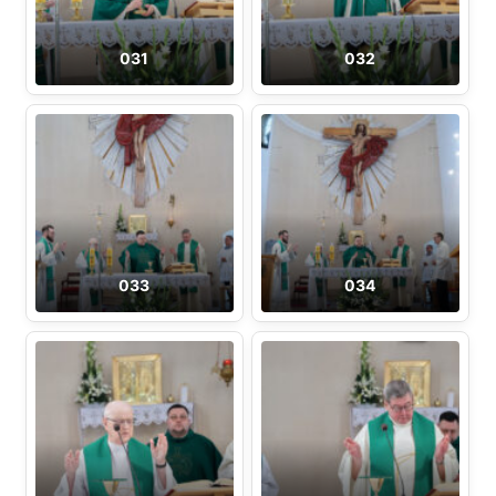
031
032
033
034