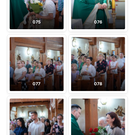
075
076
077
078