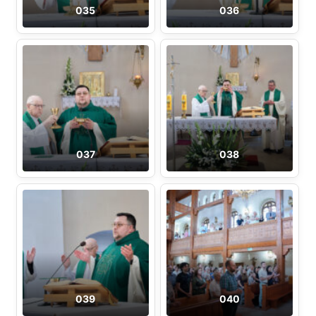
035
036
037
038
039
040