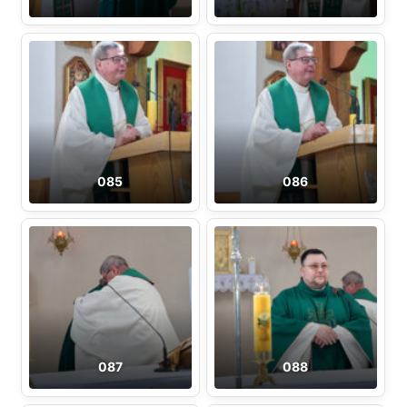
085
086
087
088