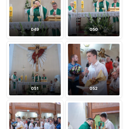
049
050
051
052