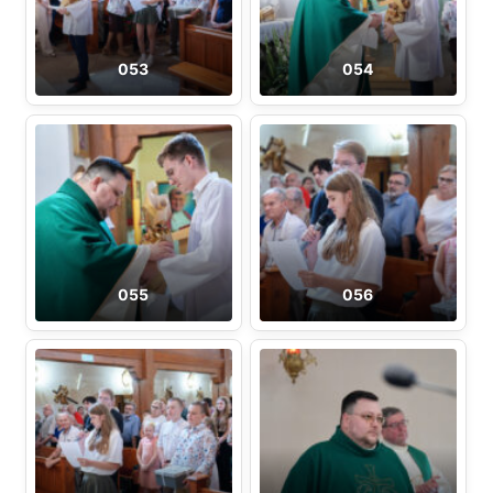
053
054
055
056