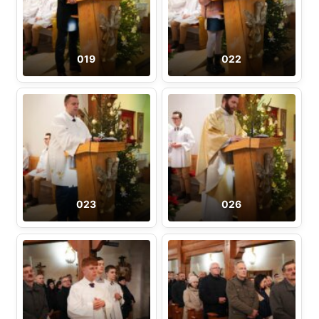
019
022
023
026