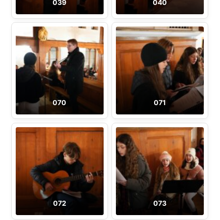
039
040
070
071
072
073