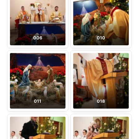
006
010
011
018