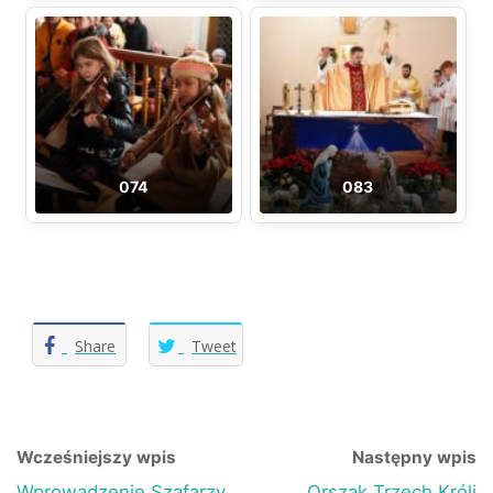
074
083
Share
Tweet
Wcześniejszy wpis
Następny wpis
Wprowadzenie Szafarzy
Orszak Trzech Króli