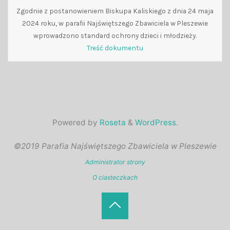
Zgodnie z postanowieniem Biskupa Kaliskiego z dnia 24 maja
2024 roku, w parafii Najświętszego Zbawiciela w Pleszewie
wprowadzono standard ochrony dzieci i młodzieży.
Treść dokumentu
Powered by
Roseta
&
WordPress
.
©2019 Parafia Najświętszego Zbawiciela w Pleszewie
Administrator strony
O ciasteczkach
Back