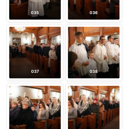
035
036
037
038