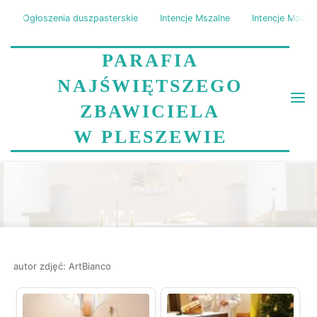
Skip
Ogłoszenia duszpasterskie
Intencje Mszalne
Intencje Modli
to
content
PARAFIA
NAJŚWIĘTSZEGO
ZBAWICIELA
W PLESZEWIE
PASTERKA
Home
Wydarzenia
Pasterka
autor zdjęć: ArtBianco