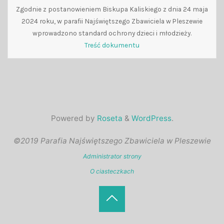
Zgodnie z postanowieniem Biskupa Kaliskiego z dnia 24 maja
2024 roku, w parafii Najświętszego Zbawiciela w Pleszewie
wprowadzono standard ochrony dzieci i młodzieży.
Treść dokumentu
Powered by
Roseta
&
WordPress
.
©2019 Parafia Najświętszego Zbawiciela w Pleszewie
Administrator strony
O ciasteczkach
Back