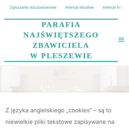
Skip
Ogłoszenia duszpasterskie
Intencje Mszalne
Intencje Modli
to
content
PARAFIA
NAJŚWIĘTSZEGO
ZBAWICIELA
W PLESZEWIE
CIASTECZKA
Home
Ciasteczka
Z języka angielskiego „cookies” – są to
niewielkie pliki tekstowe zapisywane na