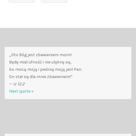
„Oto Bóg jest zbawieniem moim!
Będę miał ufność i nie ulęknę się,
bo mocą moją i pieśnią moją jest Pan.
On stał się dla mnie zbawieniem!”
—
Iz 12,2
Next quote »