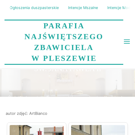
Skip
Ogłoszenia duszpasterskie
Intencje Mszalne
Intencje Modli
to
content
PARAFIA
NAJŚWIĘTSZEGO
ZBAWICIELA
BIERZMOWANIE I
W PLESZEWIE
WPROWADZENIE RELIKWII
ŚW. JANA PAWŁA II
Home
Wydarzenia
Bierzmowanie i wprowadzenie relikwii św. Jana
Pawła II
autor zdjęć: ArtBianco