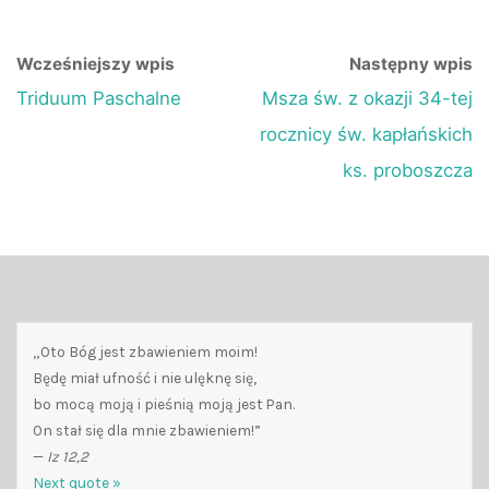
Wcześniejszy wpis
Następny wpis
Triduum Paschalne
Msza św. z okazji 34-tej
rocznicy św. kapłańskich
ks. proboszcza
„Oto Bóg jest zbawieniem moim!
Będę miał ufność i nie ulęknę się,
bo mocą moją i pieśnią moją jest Pan.
On stał się dla mnie zbawieniem!”
—
Iz 12,2
Next quote »